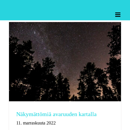
Skip
to
content
Näkymättömiä avaruuden kartalla
11. marraskuuta 2022