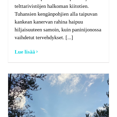
telttarivistöjen halkoman kiitotien.
Tuhansien kengänpohjien alla taipuvan
kankean kanervan rahina haipuu
hiljaisuuteen samoin, kuin paninijonossa
vaihdetut tervehdykset. [...]
Lue lisää