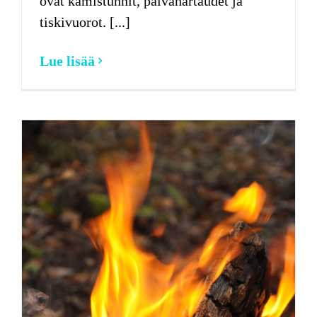
ovat kamistunnit, päivähartaudet ja
tiskivuorot. [...]
Lue lisää