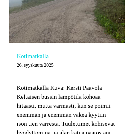
Kotimatkalla
26. syyskuuta 2025
Kotimatkalla Kuva: Kersti Paavola
Keltaisen bussin lämpötila kohoaa
hitaasti, mutta varmasti, kun se poimii
enemmän ja enemmän väkeä kyytiin
ison tien varresta. Tuulettimet kohisevat
hyödyttöminä, ja alan katua päätöstäni