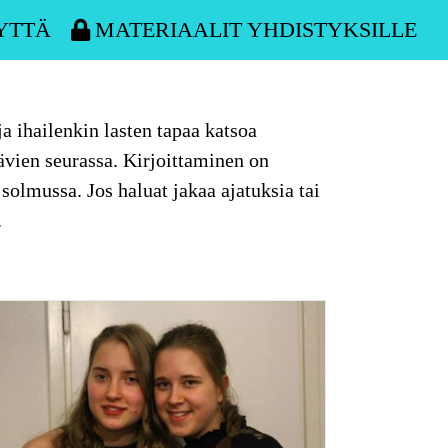
YTTÄ
MATERIAALIT YHDISTYKSILLE
a ihailenkin lasten tapaa katsoa
tävien seurassa. Kirjoittaminen on
 solmussa. Jos haluat jakaa ajatuksia tai
.