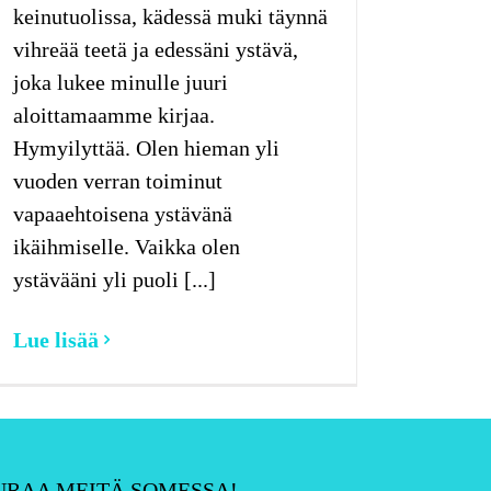
keinutuolissa, kädessä muki täynnä
vihreää teetä ja edessäni ystävä,
joka lukee minulle juuri
aloittamaamme kirjaa.
Hymyilyttää. Olen hieman yli
vuoden verran toiminut
vapaaehtoisena ystävänä
ikäihmiselle. Vaikka olen
ystävääni yli puoli [...]
Lue lisää
URAA MEITÄ SOMESSA!