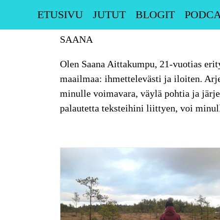
Skip
ETUSIVU
JUTUT
BLOGIT
PODCA
to
content
SAANA
Olen Saana Aittakumpu, 21-vuotias erityi
maailmaa: ihmettelevästi ja iloiten. Arj
minulle voimavara, väylä pohtia ja järjes
palautetta teksteihini liittyen, voi min