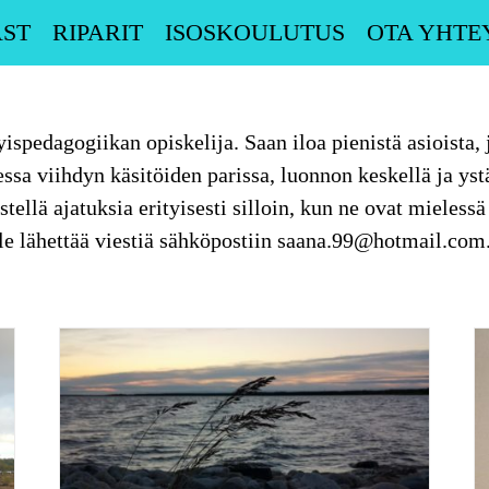
ST
RIPARIT
ISOSKOULUTUS
OTA YHTE
spedagogiikan opiskelija. Saan iloa pienistä asioista, j
essa viihdyn käsitöiden parissa, luonnon keskellä ja ys
tellä ajatuksia erityisesti silloin, kun ne ovat mielessä
ulle lähettää viestiä sähköpostiin saana.99@hotmail.com