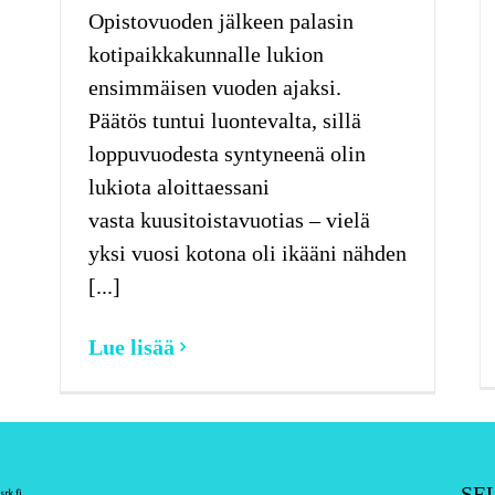
Opistovuoden jälkeen palasin
kotipaikkakunnalle lukion
ensimmäisen vuoden ajaksi.
Päätös tuntui luontevalta, sillä
loppuvuodesta syntyneenä olin
lukiota aloittaessani
vasta kuusitoistavuotias – vielä
yksi vuosi kotona oli ikääni nähden
[...]
Lue lisää
SE