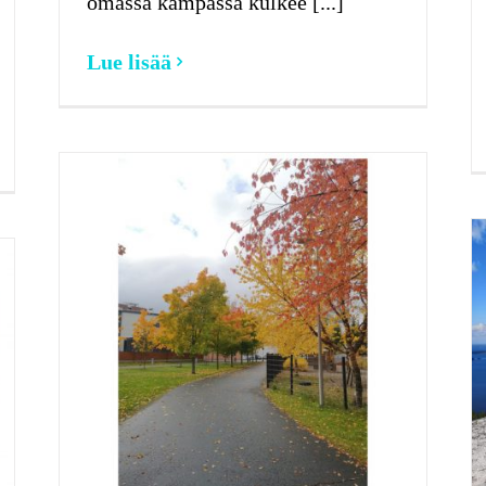
omassa kämpässä kulkee [...]
Lue lisää