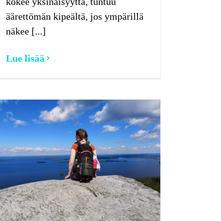
kokee yksinäisyyttä, tuntuu
äärettömän kipeältä, jos ympärillä
näkee [...]
Lue lisää