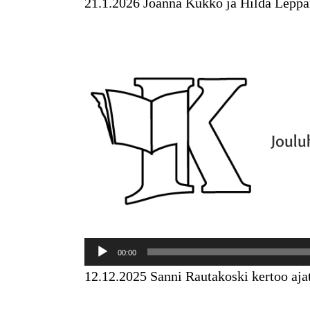
21.1.2026 Joanna Kukko ja Hilda Leppän
Joulu
Äänitoistin
00:00
12.12.2025 Sanni Rautakoski kertoo ajat