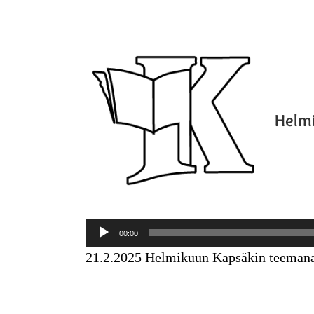
Helmi
Äänitoistin
00:00
21.2.2025 Helmikuun Kapsäkin teemana on