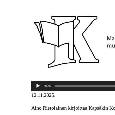
Mar
mu
Äänitoistin
00:00
12.11.2025.
Aino Ristolainen kirjoittaa Kapsäkin Ko