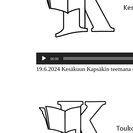
Ke
Äänitoistin
00:00
19.6.2024 Kesäkuun Kapsäkin teemana on
Touko