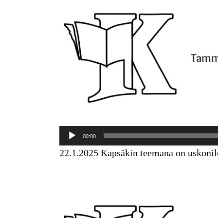
Tammi
Äänitoistin
00:00
22.1.2025 Kapsäkin teemana on uskonilo.