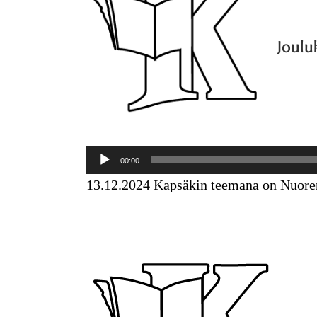
Joulu
Äänitoistin
00:00
13.12.2024 Kapsäkin teemana on Nuoren 