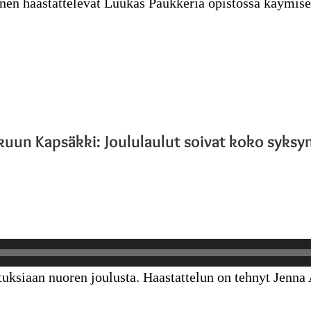
en haastattelevat Luukas Paukkeria opistossa käymise
kuun Kapsäkki: Joululaulut soivat koko syksy
uksiaan nuoren joulusta. Haastattelun on tehnyt Jenna