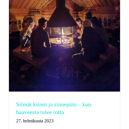
Silmät kiinni ja sinnepäin – kun
haaveesta tulee totta
27. helmikuuta 2023