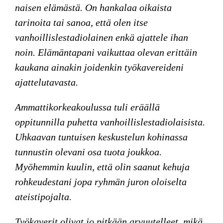
naisen elämästä. On hankalaa oikaista
tarinoita tai sanoa, että olen itse
vanhoillislestadiolainen enkä ajattele ihan
noin. Elämäntapani vaikuttaa olevan erittäin
kaukana ainakin joidenkin työkavereideni
ajattelutavasta.
Ammattikorkeakoulussa tuli eräällä
oppitunnilla puhetta vanhoillislestadiolaisista.
Uhkaavan tuntuisen keskustelun kohinassa
tunnustin olevani osa tuota joukkoa.
Myöhemmin kuulin, että olin saanut kehuja
rohkeudestani jopa ryhmän juron oloiselta
ateistipojalta.
Työkaverit olivat jo pitkään arvuutelleet, mikä