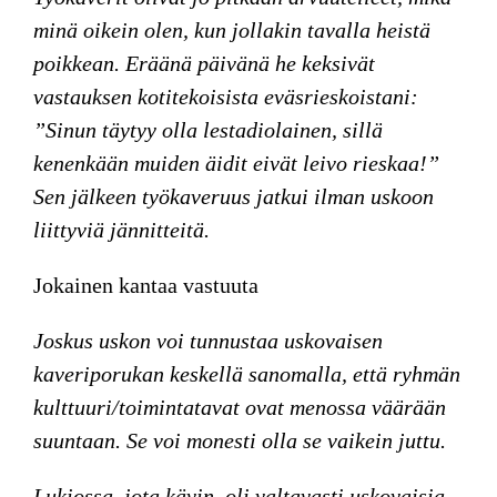
minä oikein olen, kun jollakin tavalla heistä
poikkean. Eräänä päivänä he keksivät
vastauksen kotitekoisista eväsrieskoistani:
”Sinun täytyy olla lestadiolainen, sillä
kenenkään muiden äidit eivät leivo rieskaa!”
Sen jälkeen työkaveruus jatkui ilman uskoon
liittyviä jännitteitä.
Jokainen kantaa vastuuta
Joskus uskon voi tunnustaa uskovaisen
kaveriporukan keskellä sanomal
la, että r
yhmän
kulttuuri/toimintatavat ovat menossa väärään
suuntaan. Se voi monesti olla se vaikein juttu.
Lukiossa, jota kävin, oli valtavasti uskovaisia.