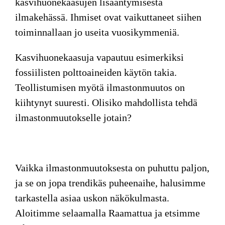
kasvihuonekaasujen lisääntymisestä
ilmakehässä. Ihmiset ovat vaikuttaneet siihen
toiminnallaan jo useita vuosikymmeniä.
Kasvihuonekaasuja vapautuu esimerkiksi
fossiilisten polttoaineiden käytön takia.
Teollistumisen myötä ilmastonmuutos on
kiihtynyt suuresti. Olisiko mahdollista tehdä
ilmastonmuutokselle jotain?
Vaikka ilmastonmuutoksesta
on puhuttu paljon,
ja se on jopa trendikäs puheenaihe, halusimme
tarkastella asiaa uskon näkökulmasta.
Aloitimme selaamalla Raamattua ja etsimme