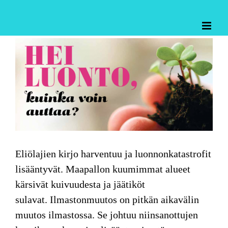
Skip
to
content
Katso
kuvaa
isompana
Eliölajien kirjo
harventuu ja luonnonkatastrofit
lisääntyvät. Maapallon kuumimmat alueet
kärsivät kuivuudesta ja jäätiköt
sulavat. Ilmastonmuutos on pitkän aikavälin
muutos ilmastossa. Se johtuu niinsanottujen