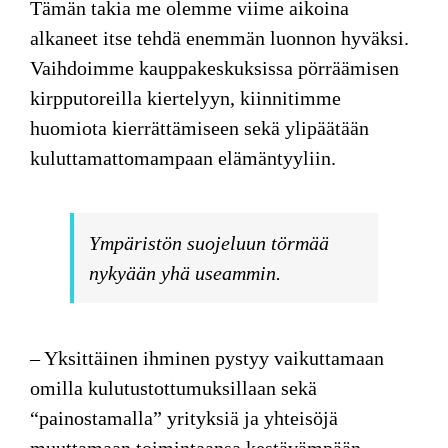
Tämän takia me olemme viime aikoina
alkaneet itse tehdä enemmän luonnon hyväksi.
Vaihdoimme kauppakeskuksissa pörräämisen
kirpputoreilla kiertelyyn, kiinnitimme
huomiota kierrättämiseen sekä ylipäätään
kuluttamattomampaan elämäntyyliin.
Ympäristön suojeluun törmää
nykyään yhä useammin.
– Yksittäinen ihminen
pystyy vaikuttamaan
omilla kulutustottumuksillaan sekä
“painostamalla” yrityksiä ja yhteisöjä
muuttamaan toimintaansa kestävämpään