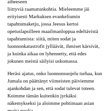
aiheeseen
liittyviä raamatunkohtia. Mieleemme jäi
erityisesti Markuksen evankeliumin
tapahtumaketju, jossa Jeesus kertoi
opetuslapsilleen maailmanloppua edeltävistä
tapahtumista: siitä, miten sodat ja
luonnonkatastrofit jylläävät, ihmiset kärsivät,
ja kuinka aikaa on lyhennetty, että edes
jokunen meistä säilyisi uskomassa.
Heräsi ajatus, onko luonnonsuojelu turhaa, kun
Jumala on päättänyt viimeisten päiviemme
ajankohdan ja sen, että sodat tulevat toteen.
Koimme tämän kuitenkin jyrkäksi
näkemykseksi ja aloimme pohtimaan asian
muita puolia.