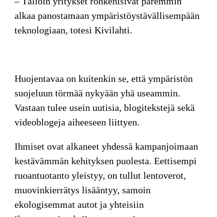
– Tällöin yritykset rohkenisivat paremmin
alkaa panostamaan ympäristöystävällisempään
teknologiaan, totesi Kivilahti.
Huojentavaa on
kuitenkin se, että ympäristön
suojeluun törmää nykyään yhä useammin.
Vastaan tulee usein uutisia, blogitekstejä sekä
videoblogeja aiheeseen liittyen.
Ihmiset ovat alkaneet yhdessä kampanjoimaan
kestävämmän kehityksen puolesta. Eettisempi
ruoantuotanto yleistyy, on tullut lentoverot,
muovinkierrätys lisääntyy, samoin
ekologisemmat autot ja yhteisiin