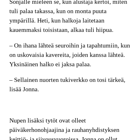
Sonjalle mieleen se, kun alustaja kertoi, miten
tuli palaa takassa, kun on monta puuta
ympärillä. Heti, kun halkoja laitetaan
kauemmaksi toisistaan, alkaa tuli hiipua.
– On ihana lähteä seuroihin ja tapahtumiin, kun
on uskovaisia kavereita, joiden kanssa lähteä.
Yksinäinen halko ei jaksa palaa.
– Sellainen nuorten tukiverkko on tosi tärkeä,
lisää Jonna.
Nupen lisäksi
tytöt ovat olleet
päiväkerhonohjaajina ja rauhanyhdistyksen
keittiö- ja siivousvuoroissa. Jonna on ollut