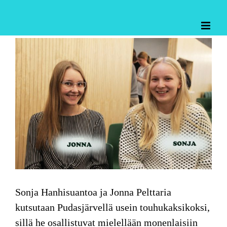
Skip
to
content
Katso
kuvaa
isompana
Sonja Hanhisuantoa
ja
Jonna Pelttaria
kutsutaan Pudasjärvellä usein touhukaksikoksi,
sillä he osallistuvat mielellään monenlaisiin