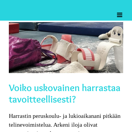
Skip
to
content
Katso
kuvaa
isompana
Voiko uskovainen harrastaa
tavoitteellisesti?
Harrastin peruskoulu- ja lukioaikanani
pitkään
telinevoimistelua. Arkeni iloja olivat