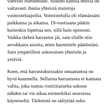
vahvisti itsetuntoani. Siskoni kanssa meillä on
valtavasti ihania yhteisiä muistoja
voimisteluajoilta. Voimistelulla oli elämässäni
paikkansa ja aikansa. 19-vuotiaana päätin
kuitenkin lopettaa sen, sillä hain opistoon.
Vaikka tärkeä harrastus jäi, sain tilalle niin
arvokkaita asioita, etten harmittele päätöstäni.
Sain ympärilleni uskovaisen yhteisön ja
ystäviä.
Koen, että
harrastuksissakin omaatuntoa on
hyvä kuunnella. Sellaista harrastusta ei kannata
valita, joka tuntuu ristiriitaiselta uskoon
nähden tai vie aikaa esimerkiksi seuroissa
käymiseltä. Tärkeintä on säilyttää usko.