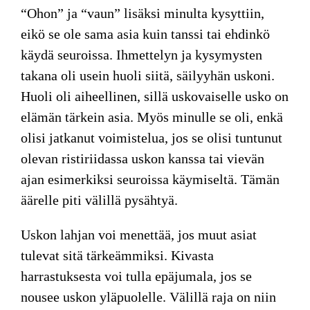
“Ohon” ja “vaun” lisäksi minulta kysyttiin,
eikö se ole sama asia kuin tanssi tai ehdinkö
käydä seuroissa. Ihmettelyn ja kysymysten
takana oli usein huoli siitä, säilyyhän uskoni.
Huoli oli aiheellinen, sillä uskovaiselle usko on
elämän tärkein asia. Myös minulle se oli, enkä
olisi jatkanut voimistelua, jos se olisi tuntunut
olevan ristiriidassa uskon kanssa tai vievän
ajan esimerkiksi seuroissa käymiseltä. Tämän
äärelle piti välillä pysähtyä.
Uskon lahjan voi menettää, jos muut asiat
tulevat sitä tärkeämmiksi. Kivasta
harrastuksesta voi tulla epäjumala, jos se
nousee uskon yläpuolelle. Välillä raja on niin