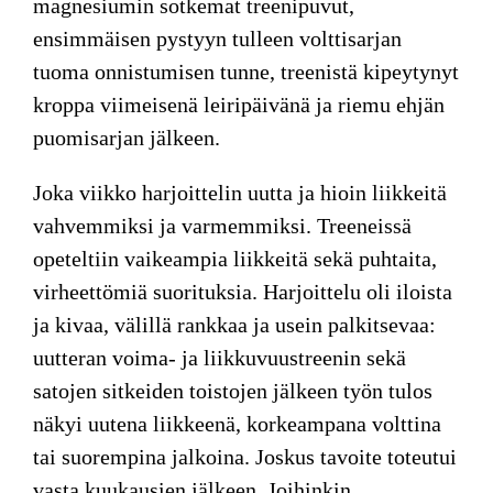
magnesiumin sotkemat treenipuvut,
ensimmäisen pystyyn tulleen volttisarjan
tuoma onnistumisen tunne, treenistä kipeytynyt
kroppa viimeisenä leiripäivänä ja riemu ehjän
puomisarjan jälkeen.
Joka viikko harjoittelin uutta ja hioin liikkeitä
vahvemmiksi ja varmemmiksi. Treeneissä
opeteltiin vaikeampia liikkeitä sekä puhtaita,
virheettömiä suorituksia. Harjoittelu oli iloista
ja kivaa, välillä rankkaa ja usein palkitsevaa:
uutteran voima- ja liikkuvuustreenin sekä
satojen sitkeiden toistojen jälkeen työn tulos
näkyi uutena liikkeenä, korkeampana volttina
tai suorempina jalkoina. Joskus tavoite toteutui
vasta kuukausien jälkeen. Joihinkin