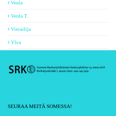
Venla
Venla T.
Vierailija
Ylva
SEURAA MEITÄ SOMESSA!