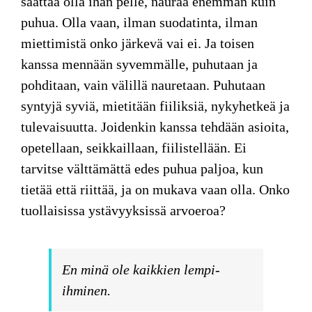
saattaa olla ihan pelle, nauraa enemmän kuin
puhua. Olla vaan, ilman suodatinta, ilman
miettimistä onko järkevä vai ei. Ja toisen
kanssa mennään syvemmälle, puhutaan ja
pohditaan, vain välillä nauretaan. Puhutaan
syntyjä syviä, mietitään fiiliksiä, nykyhetkeä ja
tulevaisuutta. Joidenkin kanssa tehdään asioita,
opetellaan, seikkaillaan, fiilistellään. Ei
tarvitse välttämättä edes puhua paljoa, kun
tietää että riittää, ja on mukava vaan olla. Onko
tuollaisissa ystävyyksissä arvoeroa?
En minä ole kaikkien lempi-
ihminen.