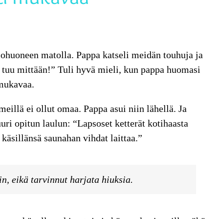
lohuoneen matolla. Pappa katseli meidän touhuja ja
i tuu mittään!” Tuli hyvä mieli, kun pappa huomasi
 mukavaa.
llä ei ollut omaa. Pappa asui niin lähellä. Ja
ri opitun laulun: “Lapsoset ketterät kotihaasta
 käsillänsä saunahan vihdat laittaa.”
n, eikä tarvinnut harjata hiuksia.