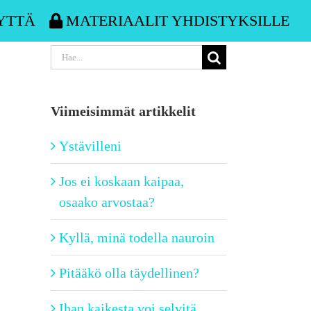
YTTÄ
MATERIAALIT YHDISTYKSILLE
Etsi
...
Viimeisimmät artikkelit
Ystävilleni
Jos ei koskaan kaipaa,
osaako arvostaa?
Kyllä, minä todella nauroin
Pitääkö olla täydellinen?
Ihan kaikesta voi selvitä