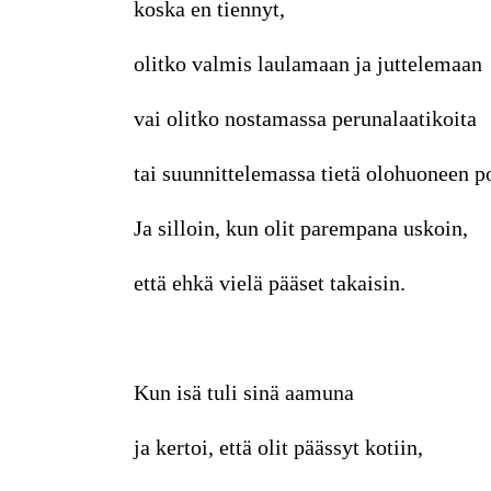
koska en tiennyt,
olitko valmis laulamaan ja juttelemaan
vai olitko nostamassa perunalaatikoita
tai suunnittelemassa tietä olohuoneen p
Ja silloin, kun olit parempana uskoin,
että ehkä vielä pääset takaisin.
Kun isä tuli sinä aamuna
ja kertoi, että olit päässyt kotiin,