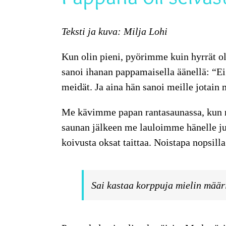
Teksti ja kuva: Milja Lohi
Kun olin pieni, pyörimme kuin hyrrät o
sanoi ihanan pappamaisella äänellä: “E
meidät. Ja aina hän sanoi meille jotain
Me kävimme papan rantasaunassa, kun mei
saunan jälkeen me lauloimme hänelle juu
koivusta oksat taittaa. Noistapa nopsilla
Sai kastaa korppuja mielin määri