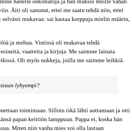
simme hänelle onkimatoja ja hän maksoi meille vähän
n. Äiti oli sanonut, ettei me saatu tehdä niin, ettei
i selvästi mukavaa: sai kastaa korppuja mielin määrin,
elöä ja mehua. Vintissä oli mukavaa tehdä
sineitä, vaatteita ja kirjoja. Me saimme lainata
eikissä. Oli myös nukkeja, joilla me saimme leikkiä.
lastaan lyhyempi?
konettaan toimimaan. Silloin iskä lähti auttamaan ja otti
äänsä papan keittiön lamppuun. Pappa ei, koska hän
ssua. Miten niin vanha mies voi olla lastaan