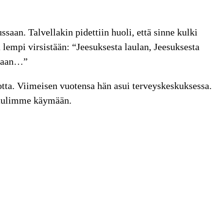
saan. Talvellakin pidettiin huoli, että sinne kulki
ä lempi virsistään: “Jeesuksesta laulan, Jeesuksesta
 saan…”
tta. Viimeisen vuotensa hän asui terveyskeskuksessa.
n tulimme käymään.