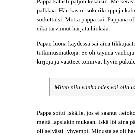
Pappa kalasti paljon kesäisin. Me kerä
palkkaa. Hän kastoi sokerikorppuja kahvii
sotkettaisi. Mutta pappa sai. Pappana ol
eikä tarvinnut harjata hiuksia.
Papan luona käydessä sai aina tikkujäät
tutkimusmatkoja. Se oli täynnä vanhoja e
kirjoja ja vaatteet toimivat hyvin pukul
Miten niin vanha mies voi olla 
Pappa soitti iskälle, jos ei saanut tieto
meitä lapsiakin mukaan. Iskä löi aina p
oli selvästi lyhyempi. Minusta se oli ha