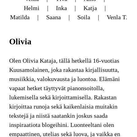
Helmi
Inka
Katja
Matilda
Saana
Soila
Venla T.
Olivia
Olen Olivia Kataja, tällä hetkellä 16-vuotias
Kuusamolainen, joka rakastaa kirjallisuutta,
musiikkia, valokuvausta ja luontoa. Elämäni
vapaat hetket täyttyvät pianonsoitolla,
lukemisella sekä kirjoittamisella. Rakastan
kirjoittaa runoja sekä kaikenlaisia muitakin
tekstejä ja niistä saatankin joskus saada
inspiraatiota blogeihini. Luonteeltani olen
empaattinen, utelias sekä luova, ja vaikka en