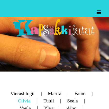
Skip
to
content
Vierasblogit
Martta
Fanni
Olivia
Tuuli
Seela
Venla
Ylva
Aino