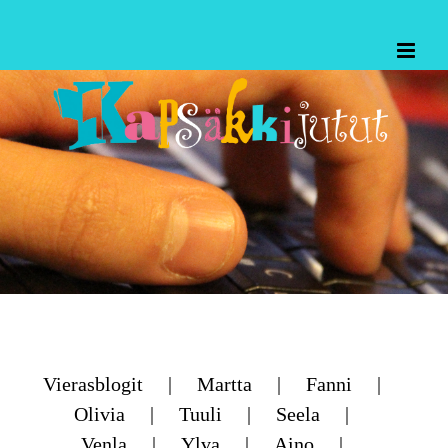
Skip
to
content
Vierasblogit
Martta
Fanni
Olivia
Tuuli
Seela
Venla
Ylva
Aino