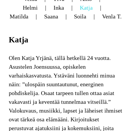
Helmi
Inka
Katja
Matilda
Saana
Soila
Venla T.
Katja
Olen Katja Yrjänä, tällä hetkellä 24 vuotta.
Asustelen Joensuussa, opiskelen
varhaiskasvatusta. Ystäväni luonnehti minua
näin: ”ulospäin suuntautunut, energinen
pohdiskelija. Osaat tarpeen tullen ottaa asiat
vakavasti ja keventää tunnelmaa vitseillä.”
Valokuvaus, musiikki, lapset ja läheiset ihmiset
ovat tärkeä osa elämääni. Kirjoitukset
perustuvat ajatuksiini ja kokemuksiini, joita