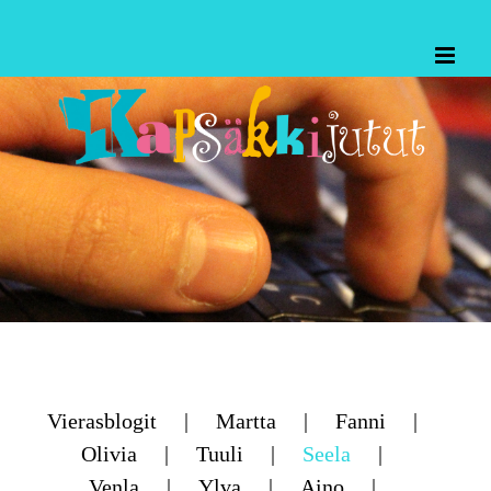
Skip
to
content
Vierasblogit
Martta
Fanni
Olivia
Tuuli
Seela
Venla
Ylva
Aino