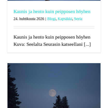
Kaunis ja hento kuin peipposen höyhen
24. huhtikuuta 2026
|
Blogi
,
Kapsäkki
,
Seela
Kaunis ja hento kuin peipposen höyhen
Kuva: Seelalta Seurasin katseellani [...]