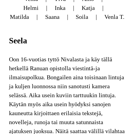
Helmi
Inka
Katja
Matilda
Saana
Soila
Venla T.
Seela
Oon 16-vuotias tyttö Nivalasta ja käy tällä
hetkellä Ranuan opistolla viestintä-ja
ilmaisupolkua. Bongailen aina toisinaan lintuja
ja kuljen luonnossa niin sanotusti kamera
selässä. Aika usein kuviin tarttuukin lintuja.
Käytän myös aika usein hyödyksi sanojen
kauneutta kirjoittaen erilaisia tekstejä,
novelleja, runoja tai muuta satunnaista
ajatuksen juoksua. Näitä saattaa välillä vilahtaa