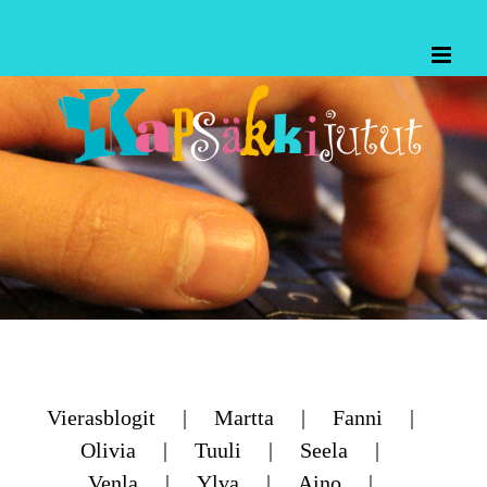
Skip
to
content
Vierasblogit
Martta
Fanni
Olivia
Tuuli
Seela
Venla
Ylva
Aino