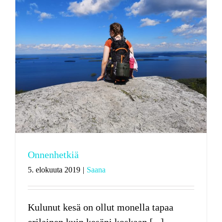
Onnenhetkiä
5. elokuuta 2019
|
Saana
Kulunut kesä on ollut monella tapaa
erilainen kuin kesäni koskaan [...]