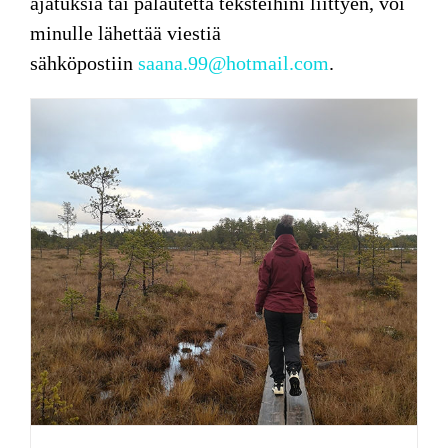
ajatuksia tai palautetta teksteihini liittyen, voi
minulle lähettää viestiä
sähköpostiin
saana.99@hotmail.com
.