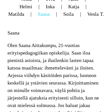
Helmi
Inka
Katja
Matilda
Saana
Soila
Venla T.
Saana
Olen Saana Aittakumpu, 21-vuotias
erityispedagogiikan opiskelija. Saan iloa
pienistä asioista, ja ihailenkin lasten tapaa
katsoa maailmaa: ihmettelevästi ja iloiten.
Arjessa viihdyn käsitöiden parissa, luonnon
keskellä ja ystävien seurassa. Kirjoittaminen
on minulle voimavara, väylä pohtia ja
järjestellä ajatuksia erityisesti silloin, kun ne
ovat mielessä solmussa. Jos haluat jakaa