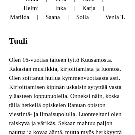
Helmi
Inka
Katja
Matilda
Saana
Soila
Venla T.
Tuuli
Olen 16-vuotias taiteen tyttö Kuusamosta.
Rakastan musiikkia, kirjoittamista ja luontoa.
Olen soittanut huilua kymmenvuotiaasta asti.
Kirjoittamisen kipinän uskalsin sytyttää vasta
yläasteen loppupuolella. Onneksi näin, koska
tällä hetkellä opiskelen Ranuan opiston
viestintä- ja ilmaisupolulla. Luonteeltani olen
räiskyvä ja värikäs. Sekaan mahtuu paljon
naurua ja kovaa ääntä, mutta myös herkkyyttä