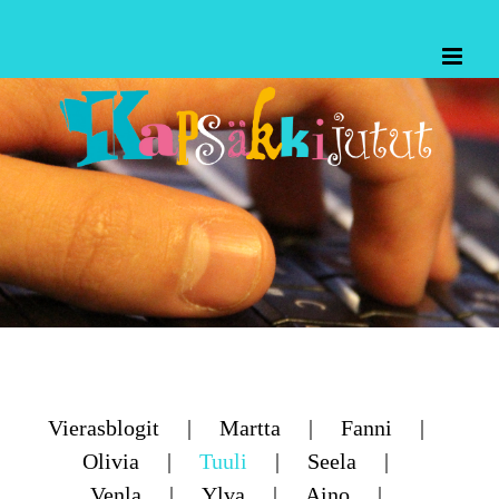
Skip
to
content
Vierasblogit
Martta
Fanni
Olivia
Tuuli
Seela
Venla
Ylva
Aino