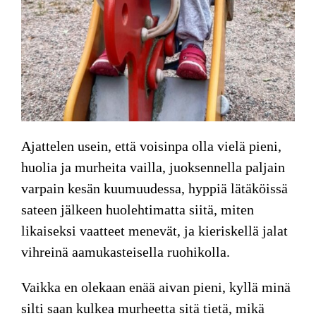
Ajattelen usein, että voisinpa olla vielä pieni,
huolia ja murheita vailla, juoksennella paljain
varpain kesän kuumuudessa, hyppiä lätäköissä
sateen jälkeen huolehtimatta siitä, miten
likaiseksi vaatteet menevät, ja kieriskellä jalat
vihreinä aamukasteisella ruohikolla.
Vaikka en olekaan enää aivan pieni, kyllä minä
silti saan kulkea murheetta sitä tietä, mikä