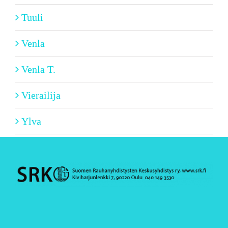
Tuuli
Venla
Venla T.
Vierailija
Ylva