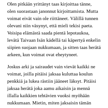
Olen pitkään yrittänyt taas kirjoittaa tänne,
olen suorastaan janonnut kirjoittamista. Mutta
voimat eivät vain ole riittäneet.
Välillä tunnen
olevani niin väsynyt, että mieli tekisi paeta.
Voisipa elämästä saada pientä lepotaukoa,
levätä Taivaan Isän kädellä tai käpertyä enkelin
siipien suojaan nukkumaan, ja sitten taas herätä
arkeen, kun voimat ovat eheytyneet.
Joskus arki ja sairaudet vain vievät kaikki ne
voimat, joilla pitäisi jaksaa kuluttaa koulun
penkkiä ja lukea rästiin jääneet läksyt. Pitäisi
jaksaa herätä joka aamu aikaisin ja mennä
illalla kaikkien tehtävien vuoksi myöhään
nukkumaan.
Mietin, miten jaksaisin tämän