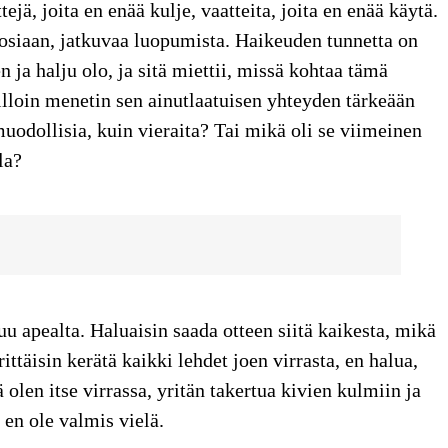
tejä, joita en enää kulje, vaatteita, joita en enää käytä.
osiaan, jatkuvaa luopumista. Haikeuden tunnetta on
 ja halju olo, ja sitä miettii, missä kohtaa tämä
illoin menetin sen ainutlaatuisen yhteyden tärkeään
uodollisia, kuin vieraita? Tai mikä oli se viimeinen
la?
uu apealta. Haluaisin saada otteen siitä kaikesta, mikä
ittäisin kerätä kaikki lehdet joen virrasta, en halua,
olen itse virrassa, yritän takertua kivien kulmiin ja
 en ole valmis vielä.