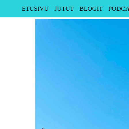
Skip
ETUSIVU
JUTUT
BLOGIT
PODCA
to
content
Katso
kuvaa
isompana