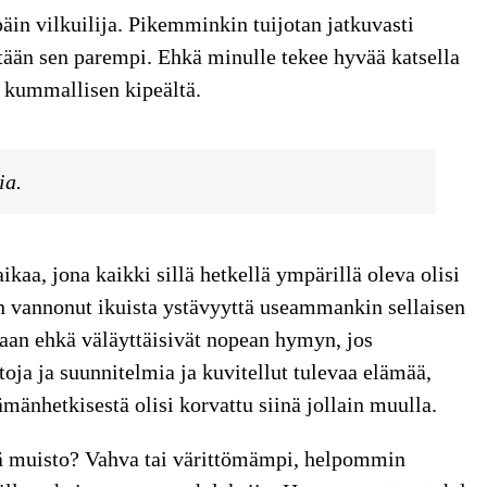
in vilkuilija. Pikemminkin tuijotan jatkuvasti
htään sen parempi. Ehkä minulle tekee hyvää katsella
n kummallisen kipeältä.
ia.
ikaa, jona kaikki sillä hetkellä ympärillä oleva olisi
in vannonut ikuista ystävyyttä useammankin sellaisen
ssaan ehkä väläyttäisivät nopean hymyn, jos
toja ja suunnitelmia ja kuvitellut tulevaa elämää,
ämänhetkisestä olisi korvattu siinä jollain muulla.
nää muisto? Vahva tai värittömämpi, helpommin