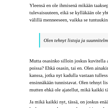
Yleensä en ole ihmisenä mikään taaksepä
tulevaisuuteen, eikä se kylläkään ole y
välillä menneeseen, vaikka se tuntuuki
Olen tehnyt listoja ja suunnitelm
Mutta osasinko silloin joskus kuvitella a
poissa? Ehkä osasin, tai en. Olen ainak
kanssa, jotka nyt kadulla vastaan tulle
ensinnäkään tunnistavat. Olen tehnyt lis
mutten ehkä ole ajatellut, mikä kaikki t
Ja mikä kaikki nyt, tässä, on joskus e