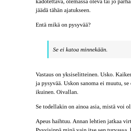
kadotettava, olemassa oleva tai jo par
jäädä tähän ajatukseen.
Entä mikä on pysyvää?
Se ei katoa minnekään.
Vastaus on yksiselitteinen. Usko. Kaike
ja pysyvää. Uskon sanoma ei muutu, se
ikuinen. Oivallan.
Se todellakin on ainoa asia, mistä voi o
Apeus haihtuu. Annan lehtien jatkaa virt
Pysyisinpä minä vain itse sen turvassa,