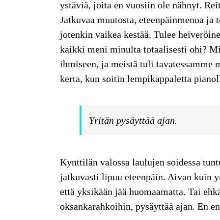
ystäviä, joita en vuosiin ole nähnyt. Reit
Jatkuvaa muutosta, eteenpäinmenoa ja t
jotenkin vaikea kestää. Tulee heiveröinen
kaikki meni minulta totaalisesti ohi? M
ihmiseen, ja meistä tuli tavatessamme m
kerta, kun soitin lempikappaletta pianol
Yritän pysäyttää ajan.
Kynttilän valossa laulujen soidessa tunt
jatkuvasti lipuu eteenpäin. Aivan kuin yr
että yksikään jää huomaamatta. Tai ehkä 
oksankarahkoihin, pysäyttää ajan. En en