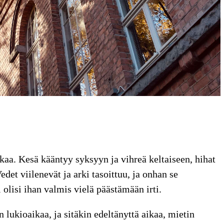
aa. Kesä kääntyy syksyyn ja vihreä keltaiseen, hihat
edet viilenevät ja arki tasoittuu, ja onhan se
 olisi ihan valmis vielä päästämään irti.
 lukioaikaa, ja sitäkin edeltänyttä aikaa, mietin