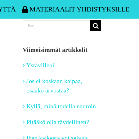
YTTÄ
MATERIAALIT YHDISTYKSILLE
Etsi
...
Viimeisimmät artikkelit
Ystävilleni
Jos ei koskaan kaipaa,
osaako arvostaa?
Kyllä, minä todella nauroin
Pitääkö olla täydellinen?
Ihan kaikesta voi selvitä