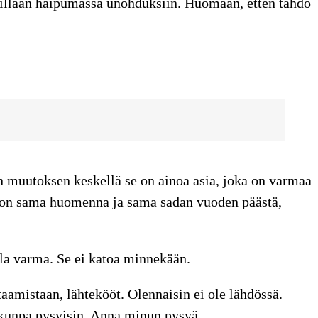
haillaan haipumassa unohduksiin. Huomaan, etten tahdo
n muutoksen keskellä se on ainoa asia, joka on varmaa
 on sama huomenna ja sama sadan vuoden päästä,
lla varma. Se ei katoa minnekään.
aamistaan, lähtekööt. Olennaisin ei ole lähdössä.
 kunpa pysyisin. Anna minun pysyä.