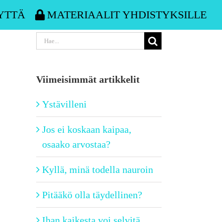
YTTÄ
MATERIAALIT YHDISTYKSILLE
Etsi
...
Viimeisimmät artikkelit
Ystävilleni
Jos ei koskaan kaipaa,
osaako arvostaa?
Kyllä, minä todella nauroin
Pitääkö olla täydellinen?
Ihan kaikesta voi selvitä