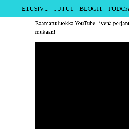
Skip
ETUSIVU
JUTUT
BLOGIT
PODCA
to
content
Raamattuluokka YouTube-livenä perjant
mukaan!