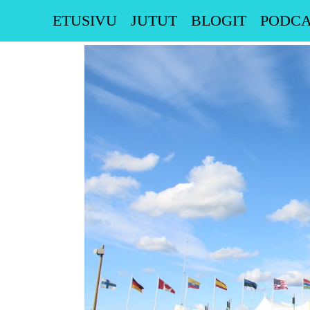
Skip
ETUSIVU
JUTUT
BLOGIT
PODCA
to
content
Katso
kuvaa
isompana