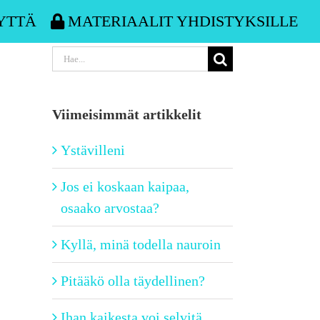
YTTÄ
MATERIAALIT YHDISTYKSILLE
Etsi
...
Viimeisimmät artikkelit
Ystävilleni
Jos ei koskaan kaipaa,
osaako arvostaa?
Kyllä, minä todella nauroin
Pitääkö olla täydellinen?
Ihan kaikesta voi selvitä