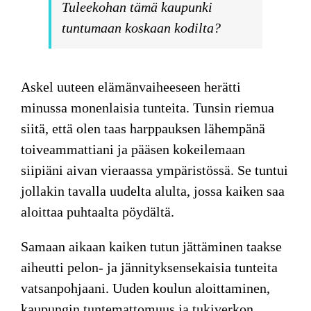
Tuleekohan tämä kaupunki
tuntumaan koskaan kodilta?
Askel uuteen
elämänvaiheeseen herätti
minussa monenlaisia tunteita. Tunsin riemua
siitä, että olen taas harppauksen lähempänä
toiveammattiani ja pääsen kokeilemaan
siipiäni aivan vieraassa ympäristössä. Se tuntui
jollakin tavalla uudelta alulta, jossa kaiken saa
aloittaa puhtaalta pöydältä.
Samaan aikaan kaiken tutun jättäminen taakse
aiheutti pelon- ja jännityksensekaisia tunteita
vatsanpohjaani. Uuden koulun aloittaminen,
kaupungin tuntemattomuus ja tukiverkon