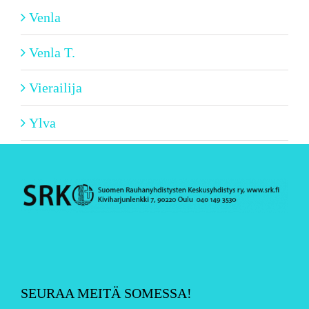
Venla
Venla T.
Vierailija
Ylva
SEURAA MEITÄ SOMESSA!