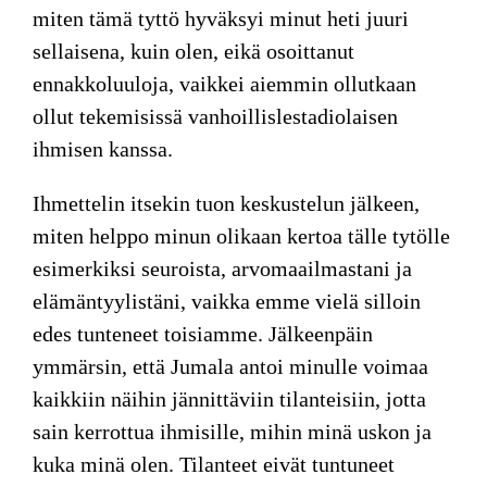
miten tämä tyttö hyväksyi minut heti juuri
sellaisena, kuin olen, eikä osoittanut
ennakkoluuloja, vaikkei aiemmin ollutkaan
ollut tekemisissä vanhoillislestadiolaisen
ihmisen kanssa.
Ihmettelin itsekin
tuon keskustelun jälkeen,
miten helppo minun olikaan kertoa tälle tytölle
esimerkiksi seuroista, arvomaailmastani ja
elämäntyylistäni, vaikka emme vielä silloin
edes tunteneet toisiamme. Jälkeenpäin
ymmärsin, että Jumala antoi minulle voimaa
kaikkiin näihin jännittäviin tilanteisiin, jotta
sain kerrottua ihmisille, mihin minä uskon ja
kuka minä olen. Tilanteet eivät tuntuneet