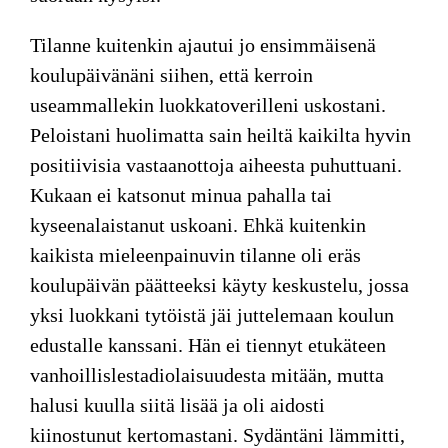
Tilanne kuitenkin ajautui jo ensimmäisenä
koulupäivänäni siihen, että kerroin
useammallekin luokkatoverilleni uskostani.
Peloistani huolimatta sain heiltä kaikilta hyvin
positiivisia vastaanottoja aiheesta puhuttuani.
Kukaan ei katsonut minua pahalla tai
kyseenalaistanut uskoani. Ehkä kuitenkin
kaikista mieleenpainuvin tilanne oli eräs
koulupäivän päätteeksi käyty keskustelu, jossa
yksi luokkani tytöistä jäi juttelemaan koulun
edustalle kanssani. Hän ei tiennyt etukäteen
vanhoillislestadiolaisuudesta mitään, mutta
halusi kuulla siitä lisää ja oli aidosti
kiinostunut kertomastani. Sydäntäni lämmitti,