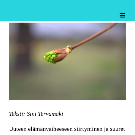
Skip
to
content
Katso
kuvaa
isompana
Teksti: Sini Tervamäki
Uuteen elämänvaiheeseen siirtyminen
ja suuret