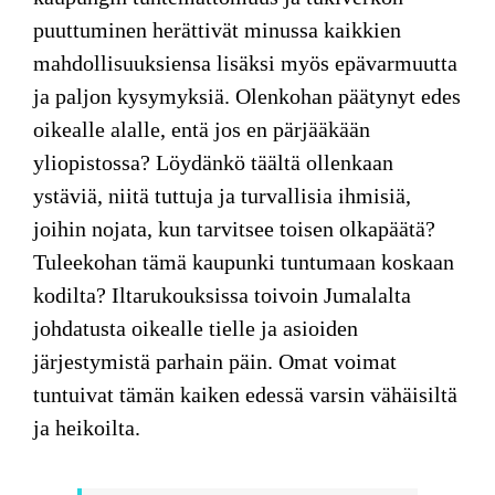
puuttuminen herättivät minussa kaikkien
mahdollisuuksiensa lisäksi myös epävarmuutta
ja paljon kysymyksiä. Olenkohan päätynyt edes
oikealle alalle, entä jos en pärjääkään
yliopistossa? Löydänkö täältä ollenkaan
ystäviä, niitä tuttuja ja turvallisia ihmisiä,
joihin nojata, kun tarvitsee toisen olkapäätä?
Tuleekohan tämä kaupunki tuntumaan koskaan
kodilta? Iltarukouksissa toivoin Jumalalta
johdatusta oikealle tielle ja asioiden
järjestymistä parhain päin. Omat voimat
tuntuivat tämän kaiken edessä varsin vähäisiltä
ja heikoilta.