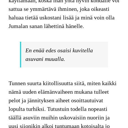
käyttämään, koska ihan yhtä hyvin kohdalle voi
sattua se ymmärtävä ihminen, joka oikeasti
haluaa tietää uskostani lisää ja minä voin olla
Jumalan sanan lähettinä hänelle.
En enää edes osaisi kuvitella
asuvani muualla.
Tunnen suurta kiitollisuutta
siitä, miten kaikki
nämä uuden elämänvaiheen mukana tulleet
pelot ja jännityksen aiheet osoittautuivat
lopulta turhiksi. Tutustuin todella nopeasti
täällä asuviin muihin uskovaisiin nuoriin ja
uusi siionikin alkoi tuntumaan kotoisalta jo