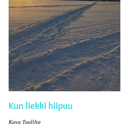
Kun liekki hiipuu
Kuva Tuulilta