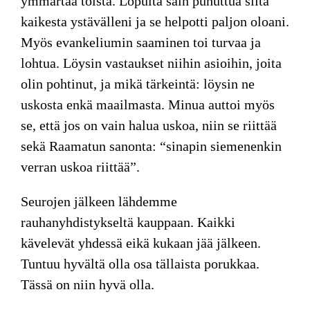
ymmärtää toista. Lopulta sain puhuttua siitä
kaikesta ystävälleni ja se helpotti paljon oloani.
Myös evankeliumin saaminen toi turvaa ja
lohtua. Löysin vastaukset niihin asioihin, joita
olin pohtinut, ja mikä tärkeintä: löysin ne
uskosta enkä maailmasta. Minua auttoi myös
se, että jos on vain halua uskoa, niin se riittää
sekä Raamatun sanonta: “sinapin siemenenkin
verran uskoa riittää”.
Seurojen jälkeen lähdemme
rauhanyhdistykseltä kauppaan. Kaikki
kävelevät yhdessä eikä kukaan jää jälkeen.
Tuntuu hyvältä olla osa tällaista porukkaa.
Tässä on niin hyvä olla.