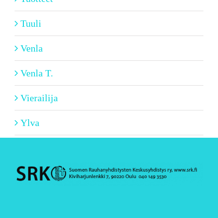
Tuuli
Venla
Venla T.
Vierailija
Ylva