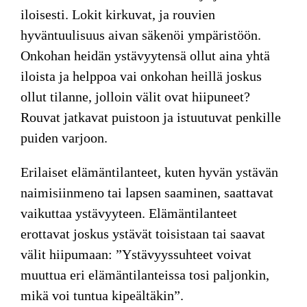
iloisesti. Lokit kirkuvat, ja rouvien
hyväntuulisuus aivan säkenöi ympäristöön.
Onkohan heidän ystävyytensä ollut aina yhtä
iloista ja helppoa vai onkohan heillä joskus
ollut tilanne, jolloin välit ovat hiipuneet?
Rouvat jatkavat puistoon ja istuutuvat penkille
puiden varjoon.
Erilaiset elämäntilanteet, kuten hyvän ystävän
naimisiinmeno tai lapsen saaminen, saattavat
vaikuttaa ystävyyteen. Elämäntilanteet
erottavat joskus ystävät toisistaan tai saavat
välit hiipumaan: ”Ystävyyssuhteet voivat
muuttua eri elämäntilanteissa tosi paljonkin,
mikä voi tuntua kipeältäkin”.