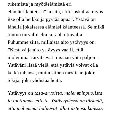
tukemista ja myötäelämistä eri
elämäntilanteissa” ja sitä, että ”uskaltaa myös
itse olla heikko ja pyytää apua”. Ystävä on
lähellä jokaisessa elämäsi käänteessä. Se mikä
tuntuu turvalliselta ja rauhoittavalta.
Puhumme siitä, millaista aito ystävyys on:
”Kestävä ja aito ystävyys vaatii, että
molemmat tarvitsevat toisiaan yhtä paljon”.
Ystäväni lisää vielä, että ystäviä voivat olla
ketkä tahansa, mutta siihen tarvitaan jokin
tekijä, joka yhdistää heitä.
Ystävyys on
tasa-arvoista, molemminpuolista
ja luottamuksellista. Ystävyydessä on tärkeää,
että molemmat haluavat olla toistensa kanssa.