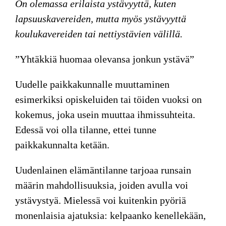
On olemassa erilaista ystävyyttä, kuten
lapsuuskavereiden, mutta myös ystävyyttä
koulukavereiden tai nettiystävien välillä.
”Yhtäkkiä huomaa olevansa jonkun ystävä”
Uudelle paikkakunnalle muuttaminen
esimerkiksi opiskeluiden tai töiden vuoksi on
kokemus, joka usein muuttaa ihmissuhteita.
Edessä voi olla tilanne, ettei tunne
paikkakunnalta ketään.
Uudenlainen elämäntilanne tarjoaa runsain
määrin mahdollisuuksia, joiden avulla voi
ystävystyä. Mielessä voi kuitenkin pyöriä
monenlaisia ajatuksia: kelpaanko kenellekään,