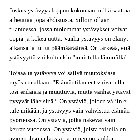
Joskus ystävyys loppuu kokonaan, mikä saattaa
aiheuttaa jopa ahdistusta. Silloin ollaan
tilanteessa, jossa molemmat ystävykset voivat
oppia ja kokea uutta. Vanha ystävyys on elänyt
aikansa ja tullut päämääräänsä. On tärkeää, että
ystävyyttä voi kuitenkin ”muistella lämmöllä”.
Toisaalta ystävyys voi säilyä muutoksissa
myös ennallaan: ”Elämäntilanteet voivat olla
tosi erilaisia ja muuttuvia, mutta vanhat ystävät
pysyvät läheisinä.” On ystäviä, joiden väliin ei
tule mikään, ja ystävyys vain vahvistuu elämän
pyörteissä. On ystäviä, jotka näkevät vain
kerran vuodessa. On ystäviä, joista toisella on
aviopuoliso ja lapsia, ja toinen on sinkku.