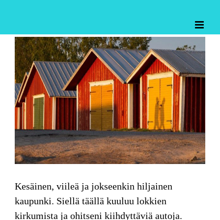
Skip
to
content
Katso
kuvaa
isompana
Kesäinen, viileä ja jokseenkin hiljainen
kaupunki. Siellä täällä kuuluu lokkien
kirkumista ja ohitseni kiihdyttäviä autoja.