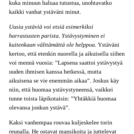
kuka minuun haluaa tutustua, unohtavatko
kaikki vanhat ystäväni minut.
Uusia ystäviä voi etsiä esimerkiksi
harrastusten parista. Ystävystyminen ei
kuitenkaan välttämättä ole helppoa.
Ystäväni
kertoo, että etenkin nuorella ja aikuisella siihen
voi mennä vuosia: ”Lapsena saattoi ystävystyä
uuden ihmisen kanssa hetkessä, mutta
aikuisena se vie enemmän aikaa”. Joskus käy
niin, että huomaa ystävystyneensä, vaikkei
tunne toista läpikotaisin: ”Yhtäkkiä huomaa
olevansa jonkun ystävä”.
Kaksi vanhempaa rouvaa kuljeskelee torin
reunalla. He ostavat mansikoita ja juttelevat