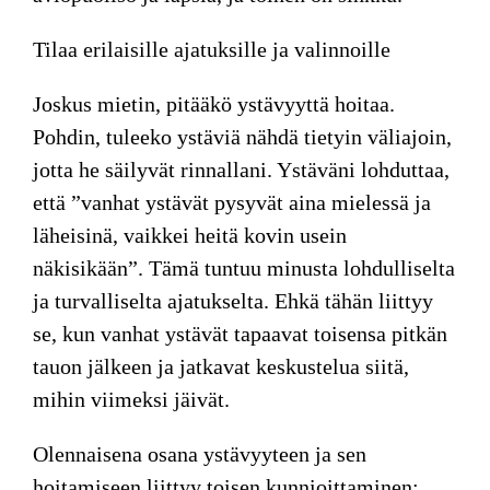
Tilaa erilaisille ajatuksille ja valinnoille
Joskus mietin, pitääkö ystävyyttä hoitaa.
Pohdin, tuleeko ystäviä nähdä tietyin väliajoin,
jotta he säilyvät rinnallani. Ystäväni lohduttaa,
että ”vanhat ystävät pysyvät aina mielessä ja
läheisinä, vaikkei heitä kovin usein
näkisikään”. Tämä tuntuu minusta lohdulliselta
ja turvalliselta ajatukselta. Ehkä tähän liittyy
se, kun vanhat ystävät tapaavat toisensa pitkän
tauon jälkeen ja jatkavat keskustelua siitä,
mihin viimeksi jäivät.
Olennaisena osana ystävyyteen ja sen
hoitamiseen liittyy toisen kunnioittaminen: