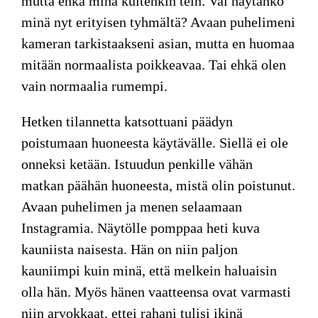
mutta ehkä minä kuitenkin tein. Vai näytänkö
minä nyt erityisen tyhmältä? Avaan puhelimeni
kameran tarkistaakseni asian, mutta en huomaa
mitään normaalista poikkeavaa. Tai ehkä olen
vain normaalia rumempi.
Hetken tilannetta katsottuani päädyn
poistumaan huoneesta käytävälle. Siellä ei ole
onneksi ketään. Istuudun penkille vähän
matkan päähän huoneesta, mistä olin poistunut.
Avaan puhelimen ja menen selaamaan
Instagramia. Näytölle pomppaa heti kuva
kauniista naisesta. Hän on niin paljon
kauniimpi kuin minä, että melkein haluaisin
olla hän. Myös hänen vaatteensa ovat varmasti
niin arvokkaat, ettei rahani tulisi ikinä