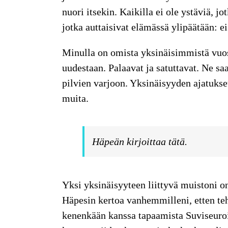
nuori itsekin. Kaikilla ei ole ystäviä, jot
jotka auttaisivat elämässä ylipäätään: ei
Minulla on omista yksinäisimmistä vuosi
uudestaan. Palaavat ja satuttavat. Ne s
pilvien varjoon. Yksinäisyyden ajatukse
muita.
Häpeän kirjoittaa tätä.
Yksi yksinäisyyteen liittyvä muistoni o
Häpesin kertoa vanhemmilleni, etten tehn
kenenkään kanssa tapaamista Suviseuroi