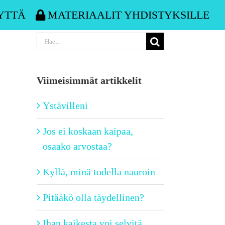
YTTÄ
MATERIAALIT YHDISTYKSILLE
Etsi
...
Viimeisimmät artikkelit
Ystävilleni
Jos ei koskaan kaipaa,
osaako arvostaa?
Kyllä, minä todella nauroin
Pitääkö olla täydellinen?
Ihan kaikesta voi selvitä