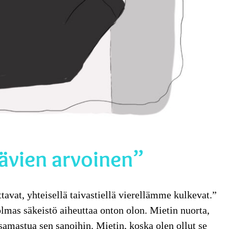
ävien arvoinen”
ttavat, yhteisellä taivastiellä vierellämme kulkevat.”
olmas säkeistö aiheuttaa onton olon. Mietin nuorta,
 samastua sen sanoihin. Mietin, koska olen ollut se