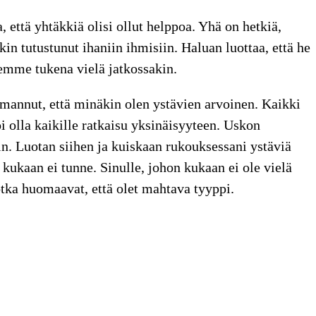
, että yhtäkkiä olisi ollut helppoa. Yhä on hetkiä,
kin tutustunut ihaniin ihmisiin. Haluan luottaa, että he
temme tukena vielä jatkossakin.
annut, että minäkin olen ystävien arvoinen. Kaikki
oi olla kaikille ratkaisu yksinäisyyteen. Uskon
kin. Luotan siihen ja kuiskaan rukouksessani ystäviä
a kukaan ei tunne. Sinulle, johon kukaan ei ole vielä
jotka huomaavat, että olet mahtava tyyppi.