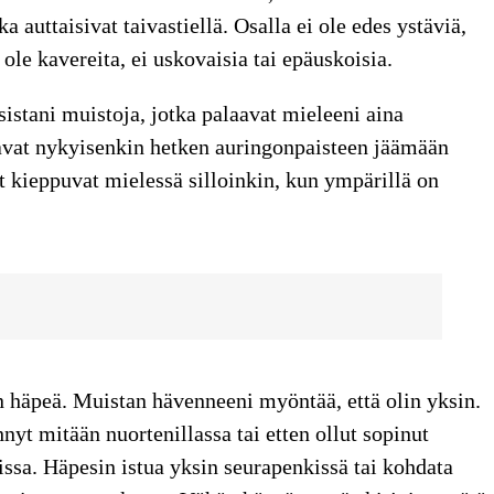
ka auttaisivat taivastiellä. Osalla ei ole edes ystäviä,
 ole kavereita, ei uskovaisia tai epäuskoisia.
stani muistoja, jotka palaavat mieleeni aina
aavat nykyisenkin hetken auringonpaisteen jäämään
t kieppuvat mielessä silloinkin, kun ympärillä on
n häpeä. Muistan hävenneeni myöntää, että olin yksin.
yt mitään nuortenillassa tai etten ollut sopinut
ssa. Häpesin istua yksin seurapenkissä tai kohdata