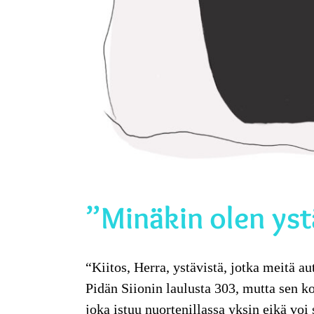
”Minäkin olen yst
“Kiitos, Herra, ystävistä, jotka meitä au
Pidän Siionin laulusta 303, mutta sen k
joka istuu nuortenillassa yksin eikä voi