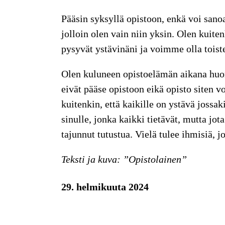
Pääsin syksyllä opistoon, enkä voi sanoa
jolloin olen vain niin yksin. Olen kuiten
pysyvät ystävinäni ja voimme olla tois
Olen kuluneen opistoelämän aikana huom
eivät pääse opistoon eikä opisto siten v
kuitenkin, että kaikille on ystävä jossa
sinulle, jonka kaikki tietävät, mutta jot
tajunnut tutustua. Vielä tulee ihmisiä, 
Teksti ja kuva: ”Opistolainen”
29. helmikuuta 2024