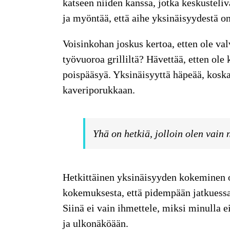
katseen niiden kanssa, jotka keskusteli
ja myöntää, että aihe yksinäisyydestä o
Voisinkohan joskus kertoa, etten ole va
työvuoroa grilliltä? Hävettää, etten ole 
poispääsyä. Yksinäisyyttä häpeää, koska 
kaveriporukkaan.
Yhä on hetkiä, jolloin olen vain n
Hetkittäinen yksinäisyyden kokeminen on
kokemuksesta, että pidempään jatkuessa
Siinä ei vain ihmettele, miksi minulla e
ja ulkonäköään.