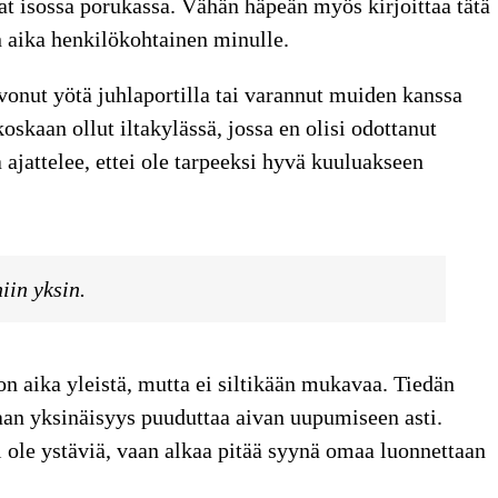
vat isossa porukassa. Vähän häpeän myös kirjoittaa tätä
n aika henkilökohtainen minulle.
lvonut yötä juhlaportilla tai varannut muiden kanssa
koskaan ollut iltakylässä, jossa en olisi odottanut
ajattelee, ettei ole tarpeeksi hyvä kuuluakseen
iin yksin.
 aika yleistä, mutta ei siltikään mukavaa. Tiedän
an yksinäisyys puuduttaa aivan uupumiseen asti.
i ole ystäviä, vaan alkaa pitää syynä omaa luonnettaan