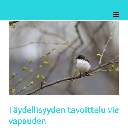
Skip
to
content
Katso
kuvaa
isompana
Täydellisyyden tavoittelu vie
vapauden