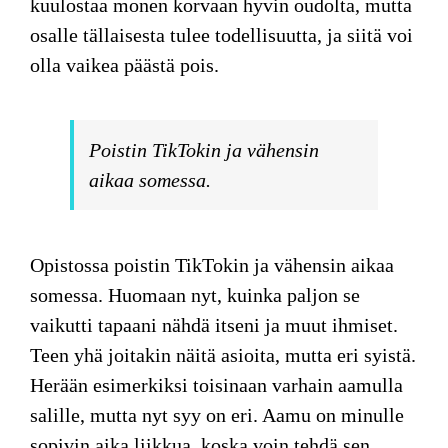
kuulostaa monen korvaan hyvin oudolta, mutta
osalle tällaisesta tulee todellisuutta, ja siitä voi
olla vaikea päästä pois.
Poistin TikTokin ja vähensin
aikaa somessa.
Opistossa poistin TikTokin ja vähensin aikaa
somessa. Huomaan nyt, kuinka paljon se
vaikutti tapaani nähdä itseni ja muut ihmiset.
Teen yhä joitakin näitä asioita, mutta eri syistä.
Herään esimerkiksi toisinaan varhain aamulla
salille, mutta nyt syy on eri. Aamu on minulle
sopivin aika liikkua, koska voin tehdä sen