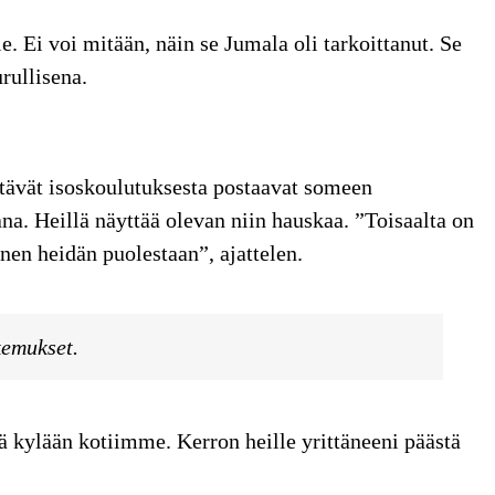
. Ei voi mitään, näin se Jumala oli tarkoittanut. Se
rullisena.
stävät isoskoulutuksesta postaavat someen
ana. Heillä näyttää olevan niin hauskaa. ”Toisaalta on
nen heidän puolestaan”, ajattelen.
kemukset.
lä kylään kotiimme. Kerron heille yrittäneeni päästä