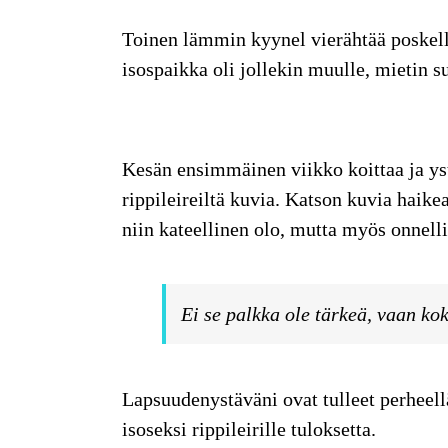
Toinen lämmin kyynel vierähtää poskelle
isospaikka oli jollekin muulle, mietin su
Kesän ensimmäinen viikko
koittaa ja y
rippileireiltä kuvia. Katson kuvia haike
niin kateellinen olo, mutta myös onnelli
Ei se palkka ole tärkeä, vaan ko
Lapsuudenystäväni
ovat tulleet perheel
isoseksi rippileirille tuloksetta.