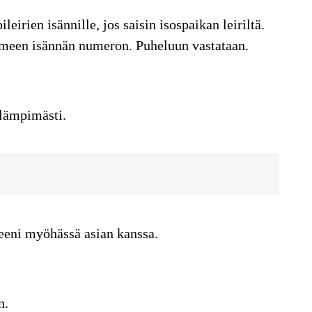
leirien isännille, jos saisin isospaikan leiriltä.
limeen isännän numeron. Puheluun vastataan.
 lämpimästi.
lleeni myöhässä asian kanssa.
n.