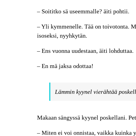
– Soititko sä useemmalle? äiti pohtii.
– Yli kymmenelle. Tää on toivotonta. Mi
isoseksi, nyyhkytän.
– Ens vuonna uudestaan, äiti lohduttaa.
– En mä jaksa odottaa!
Lämmin kyynel vierähtää poskell
Makaan sängyssä
kyynel poskellani. Pet
– Miten ei voi onnistaa, vaikka kuinka y