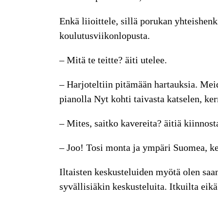
Enkä liioittele, sillä porukan yhteishen
koulutusviikonlopusta.
– Mitä te teitte? äiti utelee.
– Harjoteltiin pitämään hartauksia. Me
pianolla Nyt kohti taivasta katselen, ker
– Mites, saitko kavereita? äitiä kiinnost
– Joo! Tosi monta ja ympäri Suomea, ke
Iltaisten keskusteluiden myötä olen saan
syvällisiäkin keskusteluita. Itkuilta eikä