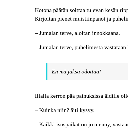
Kotona päätän
soittaa tulevan kesän rippi
Kirjoitan pienet muistiinpanot ja puhe
– Jumalan terve, aloitan innokkaana.
– Jumalan terve, puhelimesta vastataan
En mä jaksa odottaa!
Illalla kerron pää painuksissa äidille o
– Kuinka niin? äiti kysyy.
– Kaikki isospaikat on jo menny, vastaa