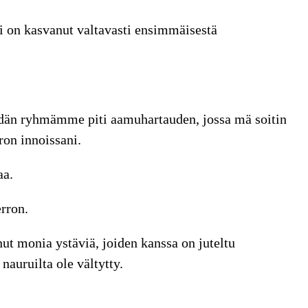
ki on kasvanut valtavasti ensimmäisestä
idän ryhmämme piti aamuhartauden, jossa mä soitin
ron innoissani.
aa.
rron.
ut monia ystäviä, joiden kanssa on juteltu
 nauruilta ole vältytty.