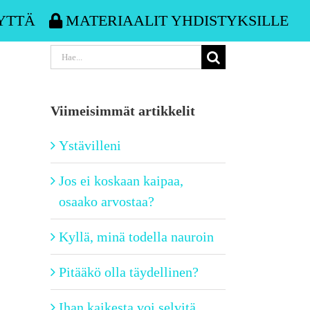
YTTÄ
MATERIAALIT YHDISTYKSILLE
Etsi
...
Viimeisimmät artikkelit
Ystävilleni
Jos ei koskaan kaipaa,
osaako arvostaa?
Kyllä, minä todella nauroin
Pitääkö olla täydellinen?
Ihan kaikesta voi selvitä