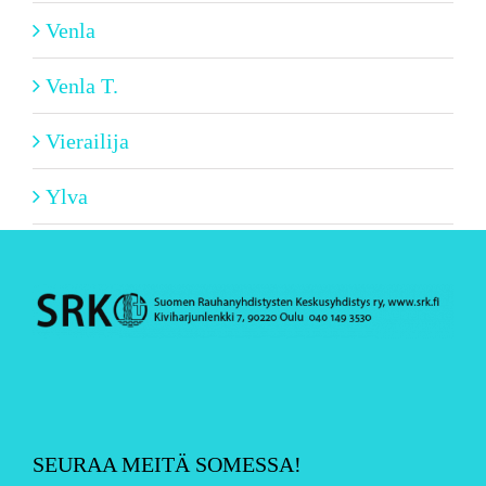
Venla
Venla T.
Vierailija
Ylva
SEURAA MEITÄ SOMESSA!