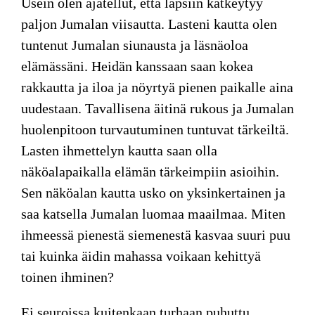
Usein olen ajatellut, että lapsiin kätkeytyy
paljon Jumalan viisautta. Lasteni kautta olen
tuntenut Jumalan siunausta ja läsnäoloa
elämässäni. Heidän kanssaan saan kokea
rakkautta ja iloa ja nöyrtyä pienen paikalle aina
uudestaan. Tavallisena äitinä rukous ja Jumalan
huolenpitoon turvautuminen tuntuvat tärkeiltä.
Lasten ihmettelyn kautta saan olla
näköalapaikalla elämän tärkeimpiin asioihin.
Sen näköalan kautta usko on yksinkertainen ja
saa katsella Jumalan luomaa maailmaa. Miten
ihmeessä pienestä siemenestä kasvaa suuri puu
tai kuinka äidin mahassa voikaan kehittyä
toinen ihminen?
Ei seuroissa kuitenkaan turhaan
puhuttu