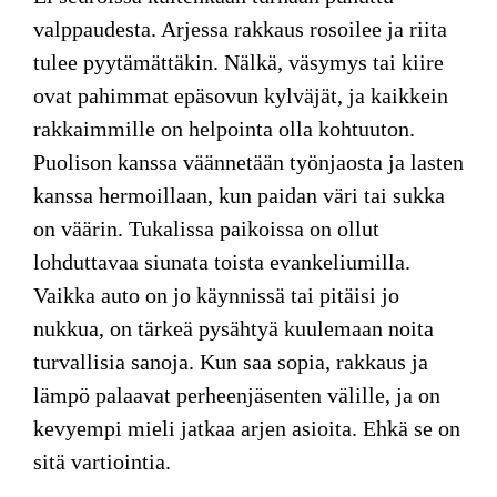
valppaudesta. Arjessa rakkaus rosoilee ja riita
tulee pyytämättäkin. Nälkä, väsymys tai kiire
ovat pahimmat epäsovun kylväjät, ja kaikkein
rakkaimmille on helpointa olla kohtuuton.
Puolison kanssa väännetään työnjaosta ja lasten
kanssa hermoillaan, kun paidan väri tai sukka
on väärin. Tukalissa paikoissa on ollut
lohduttavaa siunata toista evankeliumilla.
Vaikka auto on jo käynnissä tai pitäisi jo
nukkua, on tärkeä pysähtyä kuulemaan noita
turvallisia sanoja. Kun saa sopia, rakkaus ja
lämpö palaavat perheenjäsenten välille, ja on
kevyempi mieli jatkaa arjen asioita. Ehkä se on
sitä vartiointia.