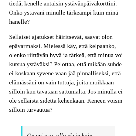
tiedä, kenelle antaisin ystävänpäiväkorttini.
Onko ystäväni minulle tärkeämpi kuin minä
hänelle?
Sellaiset ajatukset häiritsevät, saavat olon
epävarmaksi. Mielessä käy, että kelpaanko,
olenko riittävän hyvä ja tärkeä, että minua voi
kutsua ystäväksi? Pelottaa, että mikään suhde
ei koskaan syvene vaan jää pinnalliseksi, että
elämässäni on vain tuttuja, joita moikkaan
silloin kun tavataan sattumalta. Jos minulla ei
ole sellaista sidettä kehenkään. Keneen voisin
silloin turvautua?
On eri asia olla yksin kuin