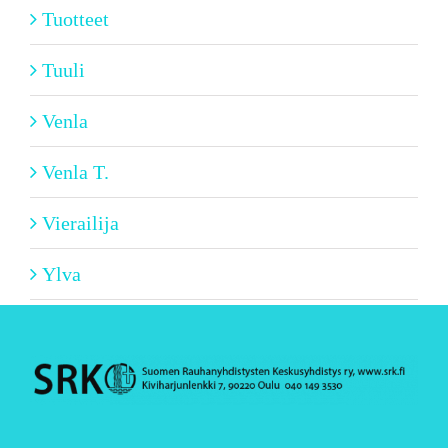
Tuotteet
Tuuli
Venla
Venla T.
Vierailija
Ylva