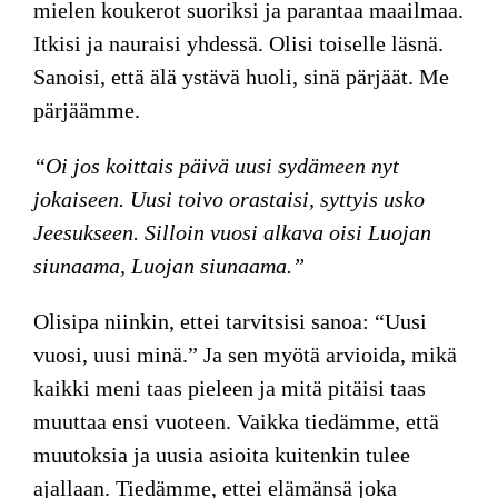
mielen koukerot suoriksi ja parantaa maailmaa.
Itkisi ja nauraisi yhdessä. Olisi toiselle läsnä.
Sanoisi, että älä ystävä huoli, sinä pärjäät. Me
pärjäämme.
“Oi jos koittais päivä uusi sydämeen nyt
jokaiseen. Uusi toivo orastaisi, syttyis usko
Jeesukseen. Silloin vuosi alkava oisi Luojan
siunaama, Luojan siunaama.”
Olisipa niinkin, ettei tarvitsisi sanoa: “Uusi
vuosi, uusi minä.” Ja sen myötä arvioida, mikä
kaikki meni taas pieleen ja mitä pitäisi taas
muuttaa ensi vuoteen. Vaikka tiedämme, että
muutoksia ja uusia asioita kuitenkin tulee
ajallaan. Tiedämme, ettei elämänsä joka