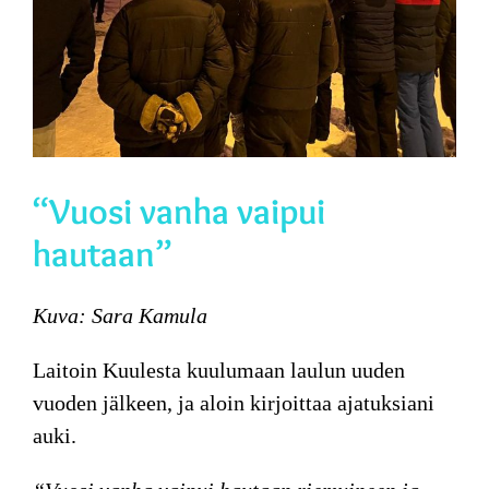
“Vuosi vanha vaipui
hautaan”
Kuva: Sara Kamula
Laitoin Kuulesta kuulumaan laulun uuden
vuoden jälkeen, ja aloin kirjoittaa ajatuksiani
auki.