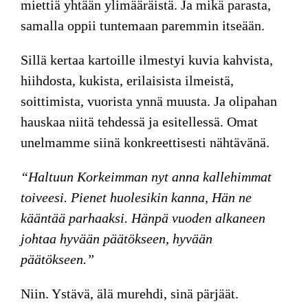
miettiä yhtään ylimääräistä. Ja mikä parasta,
samalla oppii tuntemaan paremmin itseään.
Sillä kertaa kartoille ilmestyi kuvia kahvista,
hiihdosta, kukista, erilaisista ilmeistä,
soittimista, vuorista ynnä muusta. Ja olipahan
hauskaa niitä tehdessä ja esitellessä. Omat
unelmamme siinä konkreettisesti nähtävänä.
“Haltuun Korkeimman nyt anna kallehimmat
toiveesi. Pienet huolesikin kanna, Hän ne
kääntää parhaaksi. Hänpä vuoden alkaneen
johtaa hyvään päätökseen, hyvään
päätökseen.”
Niin. Ystävä, älä murehdi, sinä pärjäät.