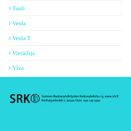
Tuuli
Venla
Venla T.
Vierailija
Ylva