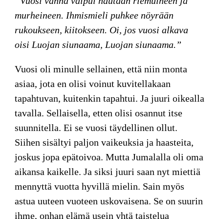
“Vuosi vanha vaipui hautaan riemuineen ja
murheineen.
Ihmismieli puhkee nöyrään
rukoukseen, kiitokseen.
Oi, jos vuosi alkava
oisi Luojan siunaama, Luojan siunaama.”
Vuosi oli minulle sellainen, että niin monta
asiaa, jota en olisi voinut kuvitellakaan
tapahtuvan, kuitenkin tapahtui. Ja juuri oikealla
tavalla. Sellaisella, etten olisi osannut itse
suunnitella. Ei se vuosi täydellinen ollut.
Siihen sisältyi paljon vaikeuksia ja haasteita,
joskus jopa epätoivoa. Mutta Jumalalla oli oma
aikansa kaikelle. Ja siksi juuri saan nyt miettiä
mennyttä vuotta hyvillä mielin. Sain myös
astua uuteen vuoteen uskovaisena. Se on suurin
ihme, onhan elämä usein yhtä taistelua