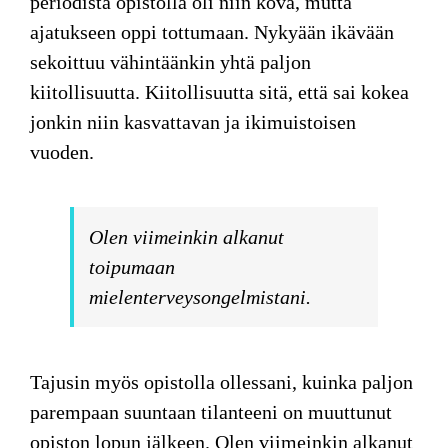
periodista opistolla oli niin kova, mutta
ajatukseen oppi tottumaan. Nykyään ikävään
sekoittuu vähintäänkin yhtä paljon
kiitollisuutta. Kiitollisuutta sitä, että sai kokea
jonkin niin kasvattavan ja ikimuistoisen
vuoden.
Olen viimeinkin alkanut
toipumaan
mielenterveysongelmistani.
Tajusin myös opistolla ollessani, kuinka paljon
parempaan suuntaan tilanteeni on muuttunut
opiston lopun jälkeen. Olen viimeinkin alkanut