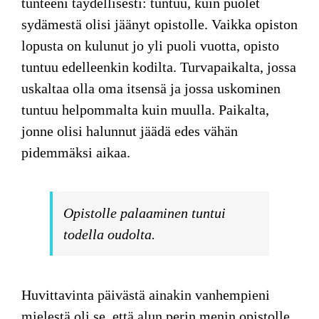
tunteeni täydellisesti: tuntuu, kuin puolet
sydämestä olisi jäänyt opistolle. Vaikka opiston
lopusta on kulunut jo yli puoli vuotta, opisto
tuntuu edelleenkin kodilta. Turvapaikalta, jossa
uskaltaa olla oma itsensä ja jossa uskominen
tuntuu helpommalta kuin muulla. Paikalta,
jonne olisi halunnut jäädä edes vähän
pidemmäksi aikaa.
Opistolle palaaminen tuntui
todella oudolta.
Huvittavinta päivästä ainakin vanhempieni
mielestä oli se, että alun perin menin opistolle