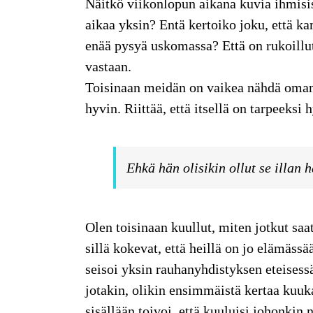
Näitkö viikonlopun aikana
kuvia ihmisis
aikaa yksin? Entä kertoiko joku, että k
enää pysyä uskomassa? Että on rukoillut 
vastaan.
Toisinaan meidän on vaikea nähdä oman k
hyvin. Riittää, että itsellä on tarpeeksi 
Ehkä hän olisikin ollut se illan 
Olen toisinaan kuullut
, miten jotkut saa
sillä kokevat, että heillä on jo elämässä
seisoi yksin rauhanyhdistyksen eteisessä
jotakin, olikin ensimmäistä kertaa kuuk
sisällään toivoi, että kuuluisi johonkin