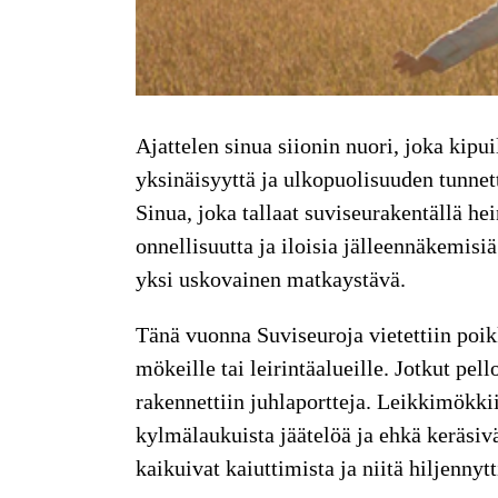
Ajattelen sinua
siionin nuori, joka kipui
yksinäisyyttä ja ulkopuolisuuden tunnett
Sinua, joka tallaat suviseurakentällä hei
onnellisuutta ja iloisia jälleennäkemisiä
yksi uskovainen matkaystävä.
Tänä vuonna
Suviseuroja vietettiin poik
mökeille tai leirintäalueille. Jotkut pell
rakennettiin juhlaportteja. Leikkimökkii
kylmälaukuista jäätelöä ja ehkä keräsivä
kaikuivat kaiuttimista ja niitä hiljenny