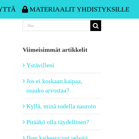
YTTÄ
MATERIAALIT YHDISTYKSILLE
Etsi
...
Viimeisimmät artikkelit
Ystävilleni
Jos ei koskaan kaipaa,
osaako arvostaa?
Kyllä, minä todella nauroin
Pitääkö olla täydellinen?
Ihan kaikesta voi selvitä