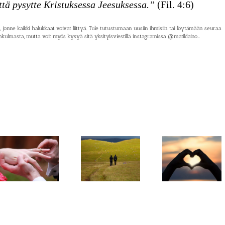
ttä pysytte Kristuksessa Jeesuksessa.”
(Fil. 4:6)
jonne kaikki halukkaat voivat liittyä. Tule tutustumaan uusiin ihmisiin tai löytämään seuraa
kulmasta, mutta voit myös kysyä sitä yksityisviestillä instagramissa @matildaino_