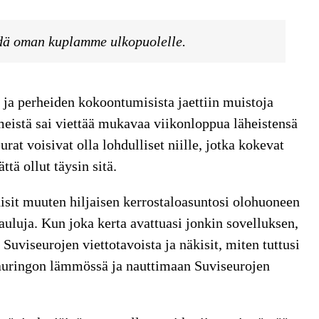
dä oman kuplamme ulkopuolelle.
 ja perheiden kokoontumisista jaettiin muistoja
eistä sai viettää mukavaa viikonloppua läheistensä
urat voisivat olla lohdulliset niille, jotka kokevat
ttä ollut täysin sitä.
tuisit muuten hiljaisen kerrostaloasuntosi olohuoneen
lauluja. Kun joka kerta avattuasi jonkin sovelluksen,
Suviseurojen viettotavoista ja näkisit, miten tuttusi
 auringon lämmössä ja nauttimaan Suviseurojen