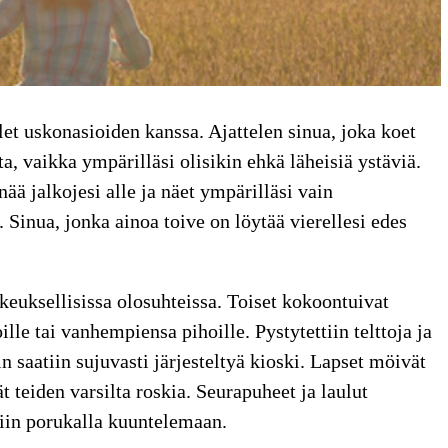
let uskonasioiden kanssa. Ajattelen sinua, joka koet
a, vaikka ympärilläsi olisikin ehkä läheisiä ystäviä.
nää jalkojesi alle ja näet ympärilläsi vain
. Sinua, jonka ainoa toive on löytää vierellesi edes
keuksellisissa olosuhteissa. Toiset kokoontuivat
oille tai vanhempiensa pihoille. Pystytettiin telttoja ja
n saatiin sujuvasti järjesteltyä kioski. Lapset möivät
t teiden varsilta roskia. Seurapuheet ja laulut
ttiin porukalla kuuntelemaan.