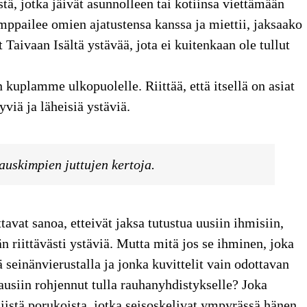
tä, jotka jäivät asunnolleen tai kotiinsa viettämään
amppailee omien ajatustensa kanssa ja miettii, jaksaako
Taivaan Isältä ystävää, jota ei kuitenkaan ole tullut
uplamme ulkopuolelle. Riittää, että itsellä on asiat
hyviä ja läheisiä ystäviä.
hauskimpien juttujen kertoja.
ttavat sanoa, etteivät jaksa tutustua uusiin ihmisiin,
än riittävästi ystäviä. Mutta mitä jos se ihminen, joka
 seinänvierustalla ja jonka kuvittelit vain odottavan
ausiin rohjennut tulla rauhanyhdistykselle? Joka
 niistä porukoista, jotka seisoskelivat ympyrässä hänen