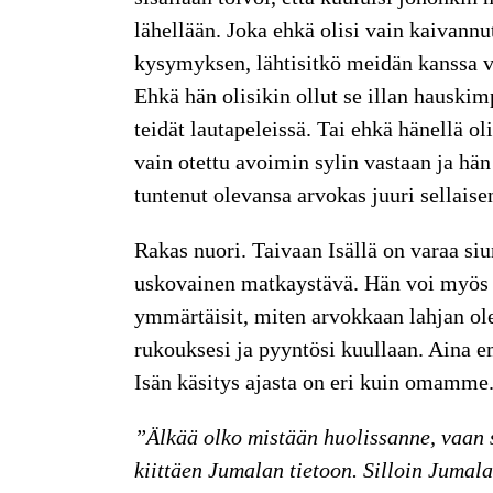
lähellään. Joka ehkä olisi vain kaivann
kysymyksen, lähtisitkö meidän kanssa vi
Ehkä hän olisikin ollut se illan hauskimp
teidät lautapeleissä. Tai ehkä hänellä oli
vain otettu avoimin sylin vastaan ja hän
tuntenut olevansa arvokas juuri sellaise
Rakas nuori.
Taivaan Isällä on varaa siu
uskovainen matkaystävä. Hän voi myös ki
ymmärtäisit, miten arvokkaan lahjan ole
rukouksesi ja pyyntösi kuullaan. Aina
Isän käsitys ajasta on eri kuin omamme
”Älkää olko mistään huolissanne, vaan sa
kiittäen Jumalan tietoon. Silloin Jumal