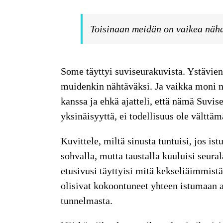
Toisinaan meidän on vaikea näh
Some täyttyi
suviseurakuvista. Ystävien
muidenkin nähtäväksi. Ja vaikka moni m
kanssa ja ehkä ajatteli, että nämä Suvise
yksinäisyyttä, ei todellisuus ole välttämä
Kuvittele, miltä
sinusta tuntuisi, jos is
sohvalla, mutta taustalla kuuluisi seura
etusivusi täyttyisi mitä kekseliäimmistä 
olisivat kokoontuneet yhteen istumaan
tunnelmasta.