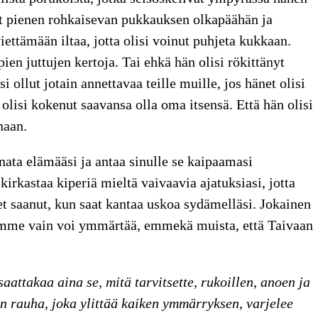
ut pienen rohkaisevan pukkauksen olkapäähän ja
ettämään iltaa, jotta olisi voinut puhjeta kukkaan.
ien juttujen kertoja. Tai ehkä hän olisi rökittänyt
si ollut jotain annettavaa teille muille, jos hänet olisi
 olisi kokenut saavansa olla oma itsensä. Että hän olisi
naan.
nata elämääsi ja antaa sinulle se kaipaamasi
rkastaa kiperiä mieltä vaivaavia ajatuksiasi, jotta
t saanut, kun saat kantaa uskoa sydämelläsi. Jokainen
 emme vain voi ymmärtää, emmekä muista, että Taivaan
.
attakaa aina se, mitä tarvitsette, rukoillen, anoen ja
an rauha, joka ylittää kaiken ymmärryksen, varjelee