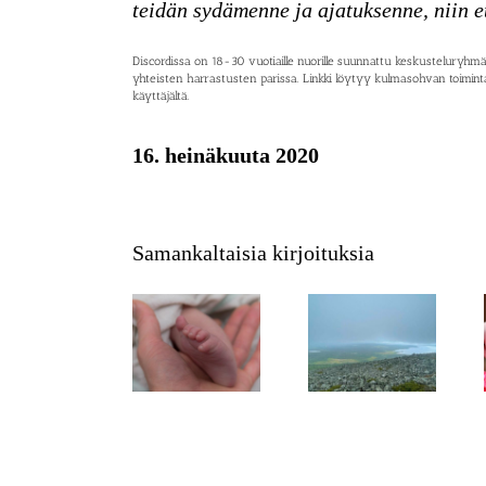
teidän sydämenne ja ajatuksenne, niin e
Discordissa on 18-30 vuotiaille nuorille suunnattu keskusteluryhmä, 
yhteisten harrastusten parissa. Linkki löytyy kulmasohvan toiminta
käyttäjältä.
16. heinäkuuta 2020
Samankaltaisia kirjoituksia