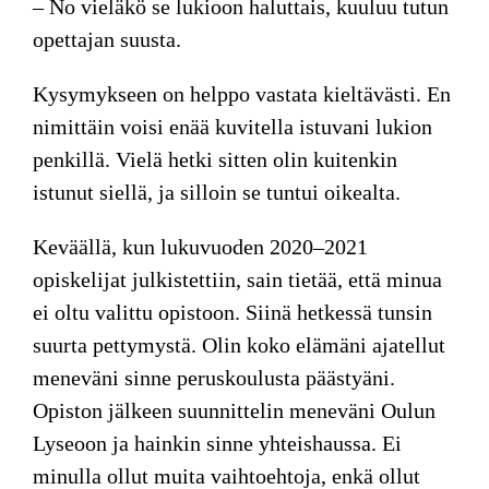
– No vieläkö
se lukioon haluttais, kuuluu tutun
opettajan suusta.
Kysymykseen on helppo vastata kieltävästi. En
nimittäin voisi enää kuvitella istuvani lukion
penkillä. Vielä hetki sitten olin kuitenkin
istunut siellä, ja silloin se tuntui oikealta.
Keväällä, kun lukuvuoden 2020–2021
opiskelijat julkistettiin, sain tietää, että minua
ei oltu valittu opistoon. Siinä hetkessä tunsin
suurta pettymystä. Olin koko elämäni ajatellut
meneväni sinne peruskoulusta päästyäni.
Opiston jälkeen suunnittelin meneväni Oulun
Lyseoon ja hainkin sinne yhteishaussa. Ei
minulla ollut muita vaihtoehtoja, enkä ollut