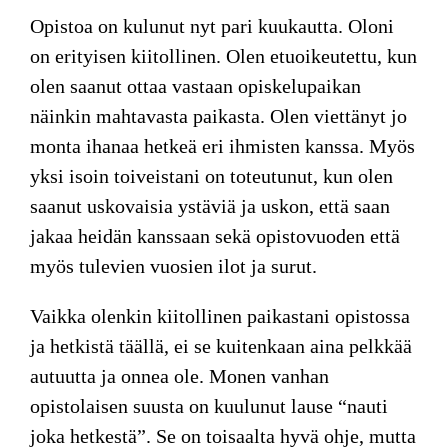
Opistoa on kulunut
nyt pari kuukautta. Oloni
on erityisen kiitollinen. Olen etuoikeutettu, kun
olen saanut ottaa vastaan opiskelupaikan
näinkin mahtavasta paikasta. Olen viettänyt jo
monta ihanaa hetkeä eri ihmisten kanssa. Myös
yksi isoin toiveistani on toteutunut, kun olen
saanut uskovaisia ystäviä ja uskon, että saan
jakaa heidän kanssaan sekä opistovuoden että
myös tulevien vuosien ilot ja surut.
Vaikka olenkin kiitollinen paikastani opistossa
ja hetkistä täällä, ei se kuitenkaan aina pelkkää
autuutta ja onnea ole. Monen vanhan
opistolaisen suusta on kuulunut lause “nauti
joka hetkestä”. Se on toisaalta hyvä ohje, mutta