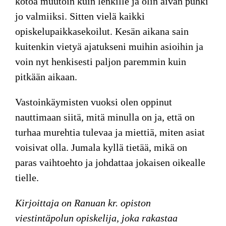
kotoa muutoin kuin lenkille ja olin aivan puhki
jo valmiiksi. Sitten vielä kaikki
opiskelupaikkasekoilut. Kesän aikana sain
kuitenkin vietyä ajatukseni muihin asioihin ja
voin nyt henkisesti paljon paremmin kuin
pitkään aikaan.
Vastoinkäymisten vuoksi olen oppinut
nauttimaan siitä, mitä minulla on ja, että on
turhaa murehtia tulevaa ja miettiä, miten asiat
voisivat olla. Jumala kyllä tietää, mikä on
paras vaihtoehto ja johdattaa jokaisen oikealle
tielle.
Kirjoittaja on Ranuan kr. opiston
viestintäpolun opiskelija, joka rakastaa