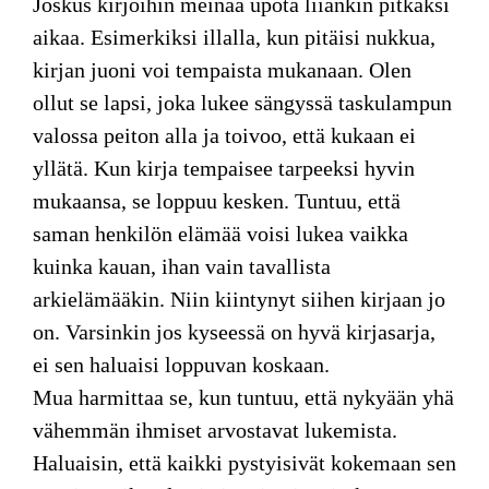
Joskus kirjoihin meinaa
upota liiankin pitkäksi
aikaa. Esimerkiksi illalla, kun pitäisi nukkua,
kirjan juoni voi tempaista mukanaan. Olen
ollut se lapsi, joka lukee sängyssä taskulampun
valossa peiton alla ja toivoo, että kukaan ei
yllätä. Kun kirja tempaisee tarpeeksi hyvin
mukaansa, se loppuu kesken. Tuntuu, että
saman henkilön elämää voisi lukea vaikka
kuinka kauan, ihan vain tavallista
arkielämääkin. Niin kiintynyt siihen kirjaan jo
on. Varsinkin jos kyseessä on hyvä kirjasarja,
ei sen haluaisi loppuvan koskaan.
Mua harmittaa se, kun tuntuu, että nykyään yhä
vähemmän ihmiset arvostavat lukemista.
Haluaisin, että kaikki pystyisivät kokemaan sen