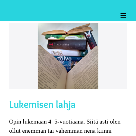
Skip
to
content
Katso
kuvaa
isompana
Lukemisen lahja
Opin lukemaan
4–5-vuotiaana. Siitä asti olen
ollut enemmän tai vähemmän nenä kiinni